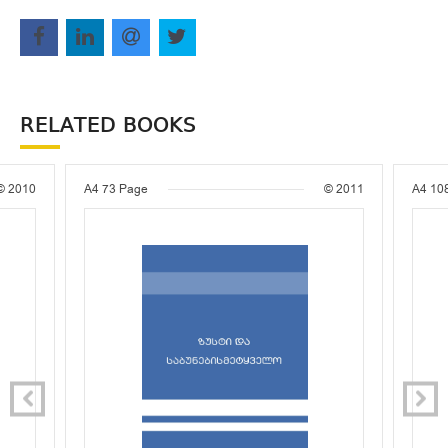
RELATED BOOKS
© 2010
A4
73 Page
© 2011
A4
10