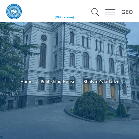
GEO
(Old version)
Home
Publishing House
Shalva Zviadadze
>