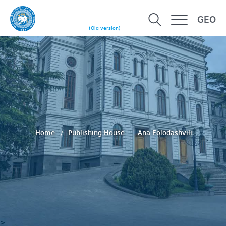
GEO
(Old version)
Home
Publishing House
Ana Folodashvili
>