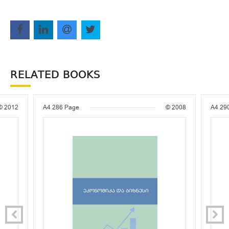
RELATED BOOKS
© 2012
A4
286 Page
© 2008
A4
29