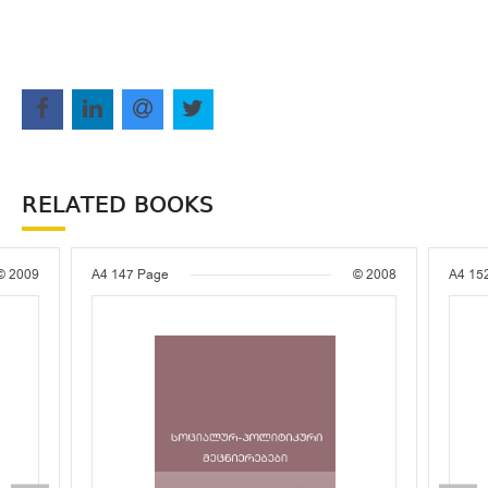
RELATED BOOKS
© 2009
A4
147 Page
© 2008
A4
15