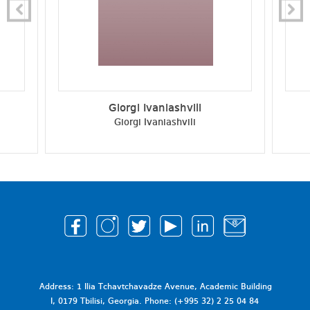
Giorgi Ivaniashvili
Giorgi Ivaniashvili
Address: 1 Ilia Tchavtchavadze Avenue, Academic Building
I, 0179 Tbilisi, Georgia. Phone: (+995 32) 2 25 04 84