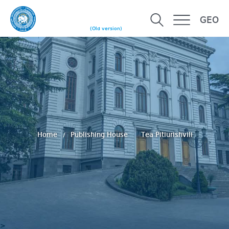
GEO
(Old version)
Home
Publishing House
Tea Pitiurishvili
>