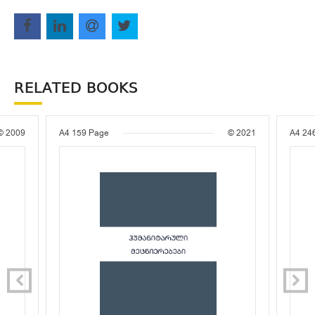
RELATED BOOKS
© 2009
A4
159 Page
© 2021
A4
24