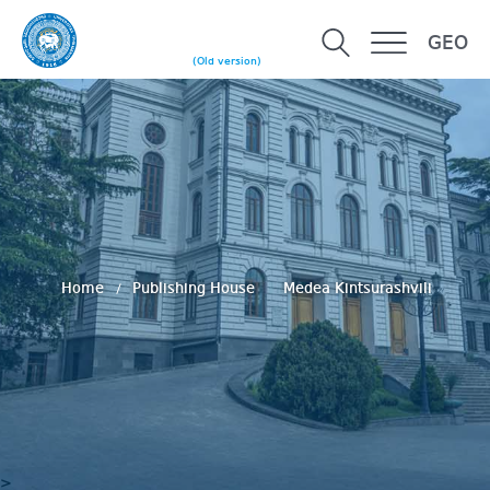
GEO
(Old version)
Home
Publishing House
Medea Kintsurashvili
>