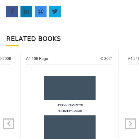
RELATED BOOKS
© 2009
A4
159 Page
© 2021
A4
24