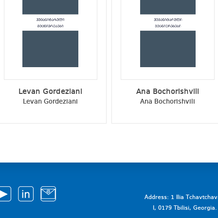
Levan Gordeziani
Ana Bochorishvili
Levan Gordeziani
Ana Bochorishvili
Address: 1 Ilia Tchavtcha
I, 0179 Tbilisi, Georgi