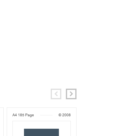
A4
185 Page
© 2008
A4
159 Page
© 