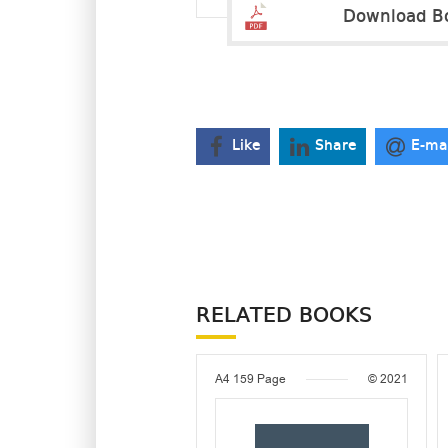
Download B
Like
Share
E-ma
RELATED BOOKS
A4
159 Page
© 2021