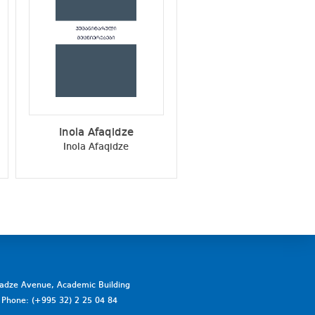
Inola Afaqidze
Malkhaz Toria
Inola Afaqidze
Malkhaz Toria
vadze Avenue, Academic Building
a. Phone: (+995 32) 2 25 04 84