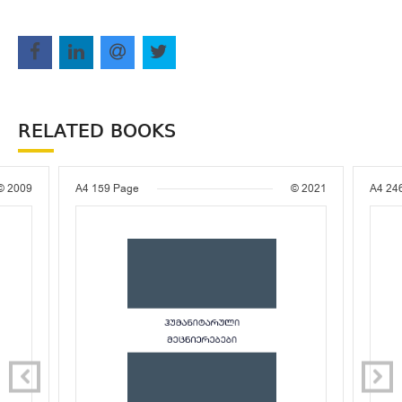
RELATED BOOKS
© 2009
A4
159 Page
© 2021
A4
24