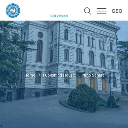
GEO
(Old version)
Home
Publishing House
Nino Sanaia
>