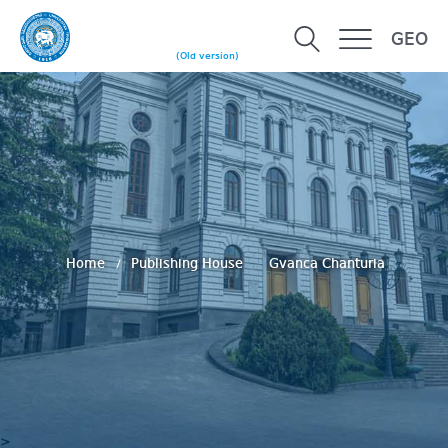
GEO
(Old version)
Home
Publishing House
Gvanca Chanturia
>