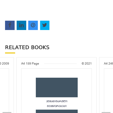
RELATED BOOKS
© 2009
A4
159 Page
© 2021
A4
24