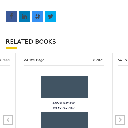
RELATED BOOKS
© 2009
A4
159 Page
© 2021
A4
16