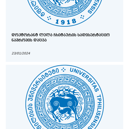
ᲓᲝᲥᲢᲝᲠᲐᲜᲢ ᲚᲔᲚᲐ ᲩᲮᲘᲢᲐᲣᲠᲘᲡ ᲡᲐᲓᲘᲡᲔᲠᲢᲐᲪᲘᲝ
ᲜᲐᲨᲠᲝᲛᲘᲡ ᲓᲐᲪᲕᲐ
23/01/2024