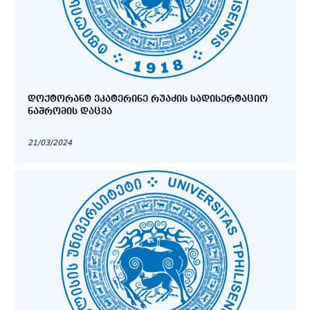
ᲓᲝᲥᲢᲝᲠᲐᲜᲢ ᲔᲙᲐᲢᲔᲠᲘᲜᲔ ᲠᲣᲐᲫᲘᲡ ᲡᲐᲓᲘᲡᲔᲠᲢᲐᲪᲘᲝ
ᲜᲐᲨᲠᲝᲛᲘᲡ ᲓᲐᲪᲕᲐ
21/03/2024