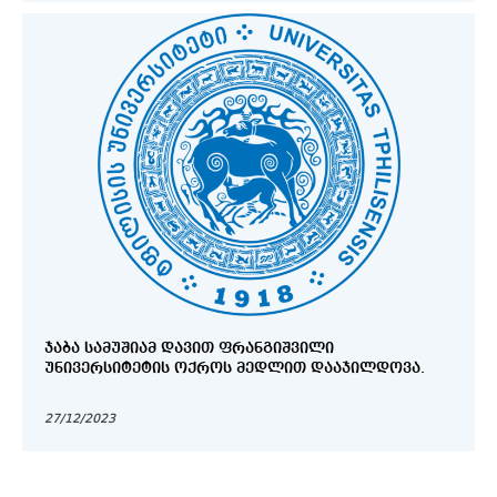
ᲯᲐᲑᲐ ᲡᲐᲛᲣᲨᲘᲐᲛ ᲓᲐᲕᲘᲗ ᲤᲠᲐᲜᲒᲘᲨᲕᲘᲚᲘ
ᲣᲜᲘᲕᲔᲠᲡᲘᲢᲔᲢᲘᲡ ᲝᲥᲠᲝᲡ ᲛᲔᲓᲚᲘᲗ ᲓᲐᲐᲯᲘᲚᲓᲝᲕᲐ.
27/12/2023