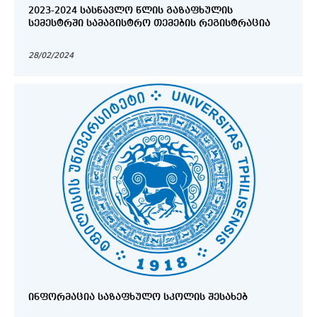
2023-2024 ᲡᲐᲡᲬᲐᲕᲚᲝ ᲬᲚᲘᲡ ᲒᲐᲖᲐᲤᲮᲣᲚᲘᲡ
ᲡᲔᲛᲔᲡᲢᲠᲨᲘ ᲡᲐᲛᲐᲒᲘᲡᲢᲠᲝ ᲗᲔᲛᲔᲑᲘᲡ ᲠᲔᲒᲘᲡᲢᲠᲐᲪᲘᲐ
28/02/2024
ᲘᲜᲤᲝᲠᲛᲐᲪᲘᲐ ᲡᲐᲖᲐᲤᲮᲣᲚᲝ ᲡᲙᲝᲚᲘᲡ ᲨᲔᲡᲐᲮᲔᲑ