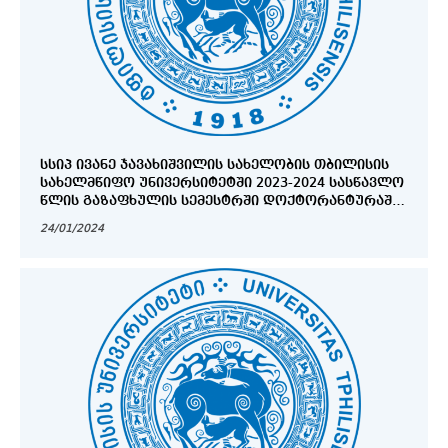
ᲡᲡᲘᲞ ᲘᲕᲐᲜᲔ ᲯᲐᲕᲐᲮᲘᲨᲕᲘᲚᲘᲡ ᲡᲐᲮᲔᲚᲝᲑᲘᲡ ᲗᲑᲘᲚᲘᲡᲘᲡ
ᲡᲐᲮᲔᲚᲛᲬᲘᲤᲝ ᲣᲜᲘᲕᲔᲠᲡᲘᲢᲔᲢᲨᲘ 2023-2024 ᲡᲐᲡᲬᲐᲕᲚᲝ
ᲬᲚᲘᲡ ᲒᲐᲖᲐᲤᲮᲣᲚᲘᲡ ᲡᲔᲛᲔᲡᲢᲠᲨᲘ ᲓᲝᲥᲢᲝᲠᲐᲜᲢᲣᲠᲐᲨᲘ
ᲛᲘᲦᲔᲑᲘᲡ ᲒᲐᲛᲝᲪᲮᲐᲓᲔᲑᲘᲡᲐ ᲓᲐ ᲬᲐᲠᲛᲝᲡᲐᲓᲒᲔᲜᲘ
24/01/2024
ᲓᲝᲙᲣᲛᲔᲜᲢᲔᲑᲘᲡ ᲜᲣᲡᲮᲘᲡ ᲒᲐᲜᲡᲐᲖᲦᲕᲠᲘᲡ ᲨᲔᲡᲐᲮᲔᲑ