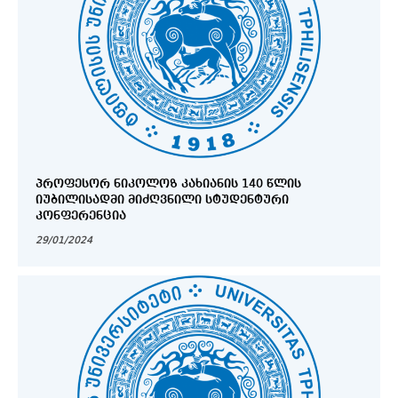
ᲞᲠᲝᲤᲔᲡᲝᲠ ᲜᲘᲙᲝᲚᲝᲖ ᲙᲐᲮᲘᲐᲜᲘᲡ 140 ᲬᲚᲘᲡ
ᲘᲣᲑᲘᲚᲘᲡᲐᲓᲛᲘ ᲛᲘᲫᲦᲕᲜᲘᲚᲘ ᲡᲢᲣᲓᲔᲜᲢᲣᲠᲘ
ᲙᲝᲜᲤᲔᲠᲔᲜᲪᲘᲐ
29/01/2024