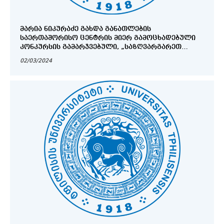
ᲛᲐᲠᲘᲐ ᲜᲘᲙᲣᲠᲐᲫᲔ ᲒᲐᲮᲓᲐ ᲒᲐᲜᲐᲗᲚᲔᲑᲘᲡ
ᲡᲐᲔᲠᲗᲐᲨᲝᲠᲘᲡᲝ ᲪᲔᲜᲢᲠᲘᲡ ᲛᲘᲔᲠ ᲒᲐᲛᲝᲪᲮᲐᲓᲔᲑᲣᲚᲘ
ᲙᲝᲜᲙᲣᲠᲡᲘᲡ ᲒᲐᲛᲐᲠᲯᲕᲔᲑᲣᲚᲘ, „ᲡᲐᲖᲦᲕᲐᲠᲒᲐᲠᲔᲗ
ᲙᲕᲐᲚᲘᲤᲘᲙᲐᲪᲘᲘᲡ ᲐᲛᲐᲦᲚᲔᲑᲘᲡ ᲞᲠᲝᲒᲠᲐᲛᲐ 2023-2024
02/03/2024
ᲬᲔᲚᲘ“