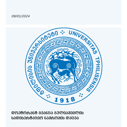
09/01/2024
ᲓᲝᲥᲢᲝᲠᲐᲜᲢ ᲒᲕᲐᲜᲪᲐ ᲒᲣᲚᲘᲐᲨᲕᲘᲚᲘᲡ
ᲡᲐᲓᲘᲡᲔᲠᲢᲐᲪᲘᲝ ᲜᲐᲨᲠᲝᲛᲘᲡ ᲓᲐᲪᲕᲐ