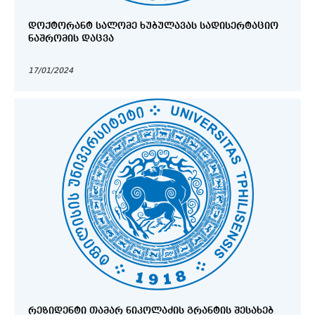
ᲓᲝᲥᲢᲝᲠᲐᲜᲢ ᲡᲐᲚᲝᲛᲔ ᲮᲣᲑᲣᲚᲐᲕᲐᲡ ᲡᲐᲓᲘᲡᲔᲠᲢᲐᲪᲘᲝ
ᲜᲐᲨᲠᲝᲛᲘᲡ ᲓᲐᲪᲕᲐ
17/01/2024
ᲠᲔᲖᲘᲓᲔᲜᲢᲘ ᲗᲐᲛᲐᲠ ᲜᲘᲙᲝᲚᲐᲫᲘᲡ ᲒᲠᲐᲜᲢᲘᲡ ᲨᲔᲡᲐᲮᲔᲑ