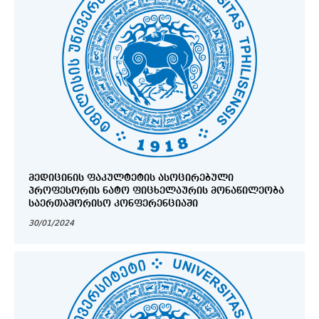
ᲛᲔᲓᲘᲪᲘᲜᲘᲡ ᲤᲐᲙᲣᲚᲢᲔᲢᲘᲡ ᲐᲡᲝᲪᲘᲠᲔᲑᲣᲚᲘ
ᲞᲠᲝᲤᲔᲡᲝᲠᲘᲡ ᲜᲐᲢᲝ ᲤᲘᲪᲮᲔᲚᲐᲣᲠᲘᲡ ᲛᲝᲜᲐᲬᲘᲚᲔᲝᲑᲐ
ᲡᲐᲔᲠᲗᲐᲨᲝᲠᲘᲡᲝ ᲙᲝᲜᲤᲔᲠᲔᲜᲪᲘᲐᲨᲘ
30/01/2024