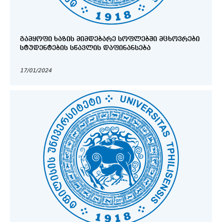
ᲒᲐᲛᲧᲝᲤᲘ ᲮᲐᲖᲘᲡ ᲛᲘᲛᲓᲔᲑᲐᲠᲔ ᲡᲝᲤᲚᲔᲑᲨᲘ ᲛᲪᲮᲝᲕᲠᲔᲑᲘ
ᲡᲢᲣᲓᲔᲜᲢᲔᲑᲘᲡ ᲡᲬᲐᲕᲚᲘᲡ ᲓᲐᲤᲘᲜᲐᲜᲡᲔᲑᲐ
17/01/2024