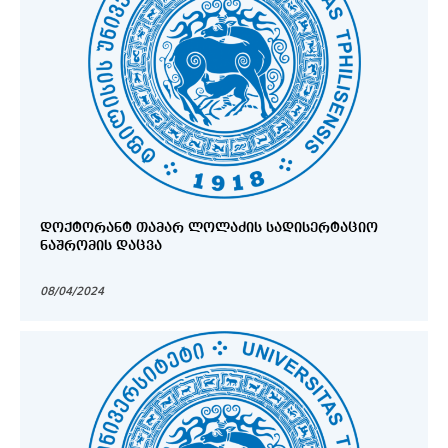
ᲓᲝᲥᲢᲝᲠᲐᲜᲢ ᲗᲐᲛᲐᲠ ᲚᲝᲚᲐᲫᲘᲡ ᲡᲐᲓᲘᲡᲔᲠᲢᲐᲪᲘᲝ
ᲜᲐᲨᲠᲝᲛᲘᲡ ᲓᲐᲪᲕᲐ
08/04/2024