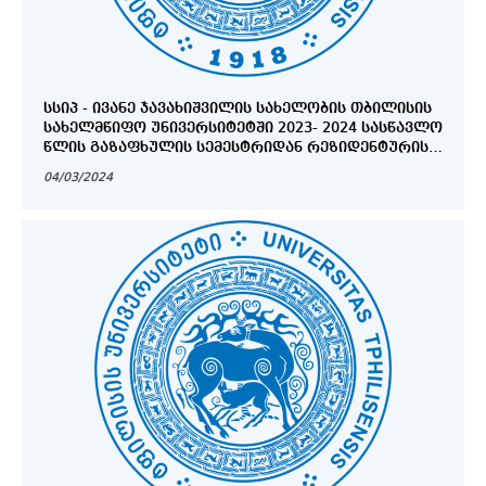
ᲡᲡᲘᲞ - ᲘᲕᲐᲜᲔ ᲯᲐᲕᲐᲮᲘᲨᲕᲘᲚᲘᲡ ᲡᲐᲮᲔᲚᲝᲑᲘᲡ ᲗᲑᲘᲚᲘᲡᲘᲡ
ᲡᲐᲮᲔᲚᲛᲬᲘᲤᲝ ᲣᲜᲘᲕᲔᲠᲡᲘᲢᲔᲢᲨᲘ 2023- 2024 ᲡᲐᲡᲬᲐᲕᲚᲝ
ᲬᲚᲘᲡ ᲒᲐᲖᲐᲤᲮᲣᲚᲘᲡ ᲡᲔᲛᲔᲡᲢᲠᲘᲓᲐᲜ ᲠᲔᲖᲘᲓᲔᲜᲢᲣᲠᲘᲡ
ᲐᲚᲢᲔᲠᲜᲐᲢᲘᲣᲚᲘ ᲓᲘᲞᲚᲝᲛᲘᲡᲨᲔᲛᲓᲒᲝᲛᲘ
04/03/2024
ᲒᲐᲜᲐᲗᲚᲔᲑᲘᲡ (ᲞᲠᲝᲤᲔᲡᲘᲣᲚᲘ ᲛᲖᲐᲓᲔᲑᲘᲡ)
ᲡᲞᲔᲪᲘᲐᲚᲝᲑᲘᲡ ᲛᲐᲫᲘᲔᲑᲔᲚᲗᲐ ᲞᲠᲝᲒᲠᲐᲛᲔᲑᲖᲔ
ᲛᲘᲦᲔᲑᲘᲡᲐ ᲓᲐ ᲛᲐᲡᲗᲐᲜ ᲓᲐᲙᲐᲕᲨᲘᲠᲔᲑᲣᲚᲘ
ᲝᲠᲒᲐᲜᲘᲖᲐᲪᲘᲣᲚᲘ ᲡᲐᲙᲘᲗᲮᲔᲑᲘᲡ ᲛᲝᲬᲔᲡᲠᲘᲒᲔᲑᲘᲡ
ᲗᲐᲝᲑᲐᲖᲔ