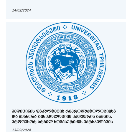
14/02/2024
ᲛᲔᲓᲘᲪᲘᲜᲘᲡ ᲤᲐᲙᲣᲚᲢᲔᲢᲘᲡ ᲠᲔᲞᲠᲝᲓᲣᲥᲢᲝᲚᲝᲒᲘᲘᲡᲐ
ᲓᲐ ᲛᲔᲐᲜᲝᲑᲐ-ᲒᲘᲜᲔᲙᲝᲚᲝᲒᲘᲘᲡ ᲙᲐᲗᲔᲓᲠᲘᲡ ᲒᲐᲛᲒᲘᲡ,
ᲞᲠᲝᲤᲔᲡᲝᲠ ᲐᲠᲩᲘᲚ ᲮᲝᲛᲐᲡᲣᲠᲘᲫᲘᲡ ᲕᲐᲠᲡᲙᲕᲚᲐᲕᲘᲡ
ᲒᲐᲮᲡᲜᲐ
13/02/2024