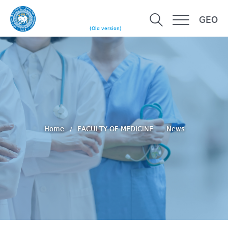
GEO
(Old version)
Home
FACULTY OF MEDICINE
News