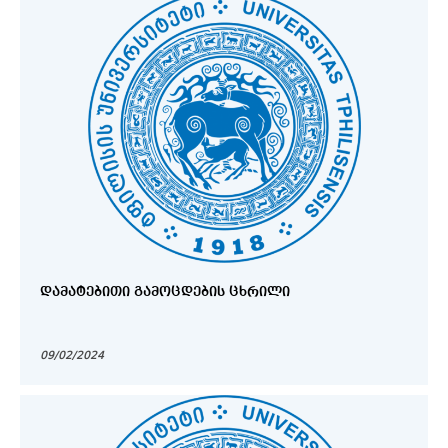
ᲓᲐᲛᲐᲢᲔᲑᲘᲗᲘ ᲒᲐᲛᲝᲪᲓᲔᲑᲘᲡ ᲪᲮᲠᲘᲚᲘ
09/02/2024