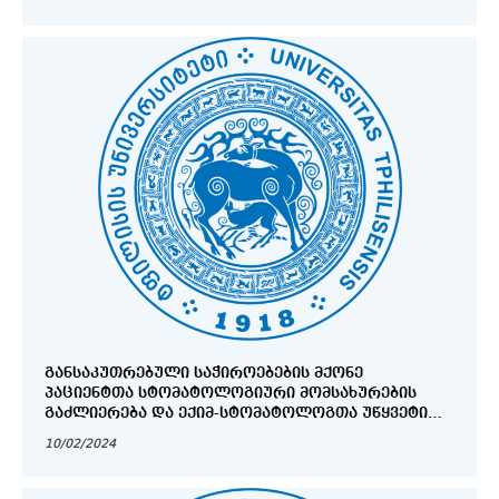
ᲒᲐᲜᲡᲐᲙᲣᲗᲠᲔᲑᲣᲚᲘ ᲡᲐᲭᲘᲠᲝᲔᲑᲔᲑᲘᲡ ᲛᲥᲝᲜᲔ
ᲞᲐᲪᲘᲔᲜᲢᲗᲐ ᲡᲢᲝᲛᲐᲢᲝᲚᲝᲒᲘᲣᲠᲘ ᲛᲝᲛᲡᲐᲮᲣᲠᲔᲑᲘᲡ
ᲒᲐᲫᲚᲘᲔᲠᲔᲑᲐ ᲓᲐ ᲔᲥᲘᲛ-ᲡᲢᲝᲛᲐᲢᲝᲚᲝᲒᲗᲐ ᲣᲬᲧᲕᲔᲢᲘ
ᲒᲐᲜᲐᲗᲚᲔᲑᲘᲡ ᲮᲔᲚᲨᲔᲬᲧᲝᲑᲐ ᲡᲐᲥᲐᲠᲗᲕᲔᲚᲝᲨᲘ
10/02/2024