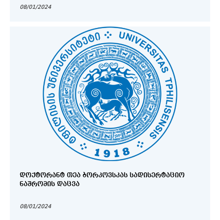
08/01/2024
ᲓᲝᲥᲢᲝᲠᲐᲜᲢ ᲗᲔᲐ ᲑᲝᲠᲙᲝᲕᲡᲙᲐᲡ ᲡᲐᲓᲘᲡᲔᲠᲢᲐᲪᲘᲝ
ᲜᲐᲨᲠᲝᲛᲘᲡ ᲓᲐᲪᲕᲐ
08/01/2024