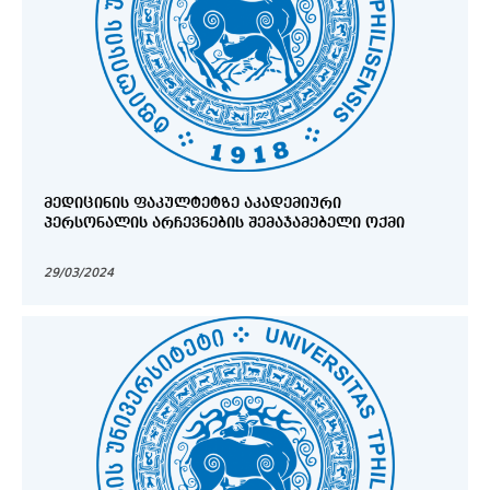
ᲛᲔᲓᲘᲪᲘᲜᲘᲡ ᲤᲐᲙᲣᲚᲢᲔᲢᲖᲔ ᲐᲙᲐᲓᲔᲛᲘᲣᲠᲘ
ᲞᲔᲠᲡᲝᲜᲐᲚᲘᲡ ᲐᲠᲩᲔᲕᲜᲔᲑᲘᲡ ᲨᲔᲛᲐᲯᲐᲛᲔᲑᲔᲚᲘ ᲝᲥᲛᲘ
29/03/2024