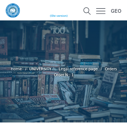
GEO
(Old version)
Home
UNIVERSITY
Legal reference page
Orders
Order N:: 1