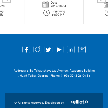
Date
-28
2019-10-04
ing
Beginning
HR
14:00 HR
Address: 1 Ilia Tchavtchavadze Avenue, Academic Building
I, 0179 Tbilisi, Georgia. Phone: (+995 32) 2 25 04 84
© All rights reserved. Developed by