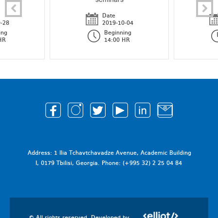
Date
-28
2019-10-04
ing
Beginning
HR
14:00 HR
Address: 1 Ilia Tchavtchavadze Avenue, Academic Building
I, 0179 Tbilisi, Georgia. Phone: (+995 32) 2 25 04 84