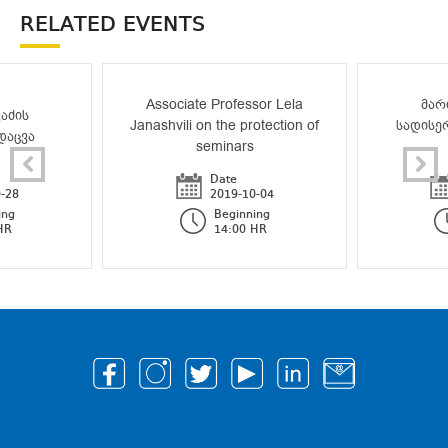
RELATED EVENTS
Associate Professor Lela
მარ
აძის
Janashvili on the protection of
სადისე
დაცვა
seminars
Date
-28
2019-10-04
ing
Beginning
HR
14:00 HR