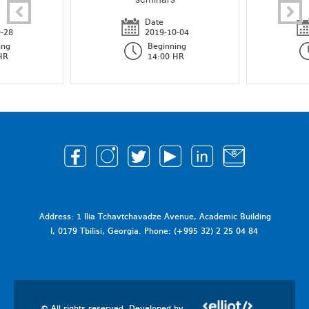
Date
-28
2019-10-04
ing
Beginning
HR
14:00 HR
Address: 1 Ilia Tchavtchavadze Avenue, Academic Building
I, 0179 Tbilisi, Georgia. Phone: (+995 32) 2 25 04 84