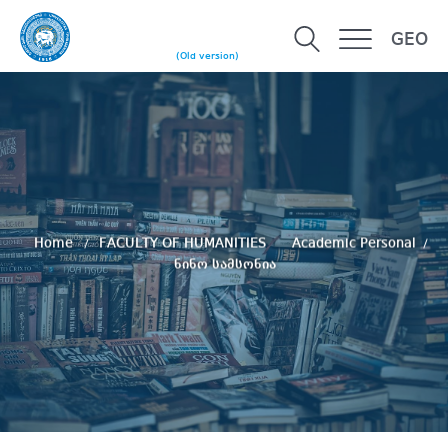
GEO
(Old version)
Home
FACULTY OF HUMANITIES
Academic Personal
ნინო სამსონია