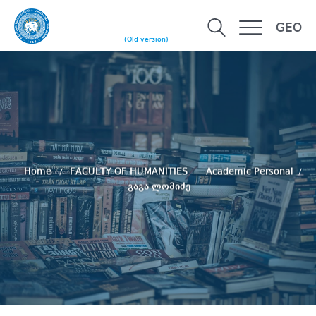
GEO
(Old version)
Home
FACULTY OF HUMANITIES
Academic Personal
გაგა ლომიძე