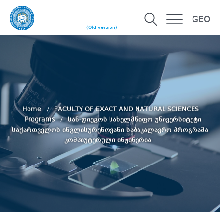
GEO
(Old version)
Home
FACULTY OF EXACT AND NATURAL SCIENCES
Programs
სან-დიეგოს სახელმწიფო უნივერსიტეტი
საქართველოს ინგლისურენოვანი საბაკალავრო პროგრამა
კომპიუტერული ინჟინერია