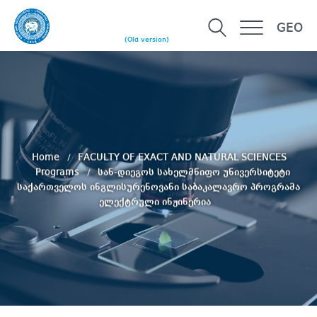
GEO
(Old version)
Home
FACULTY OF EXACT AND NATURAL SCIENCES
Programs
სან-დიეგოს სახელმწიფო უნივერსიტეტი
საქართველოს ინგლისურენოვანი საბაკალავრო პროგრამა
ელექტრული ინჟინერია