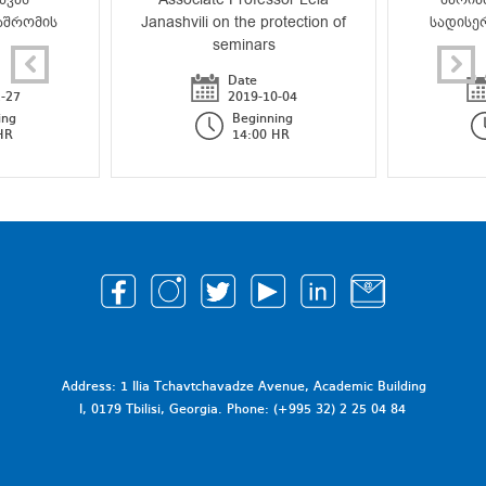
აშრომის
Janashvili on the protection of
სადისე
seminars
Date
-27
2019-10-04
ing
Beginning
HR
14:00 HR
Address: 1 Ilia Tchavtchavadze Avenue, Academic Building
I, 0179 Tbilisi, Georgia. Phone: (+995 32) 2 25 04 84