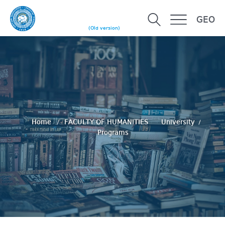
GEO
(Old version)
Home
FACULTY OF HUMANITIES
University
Programs