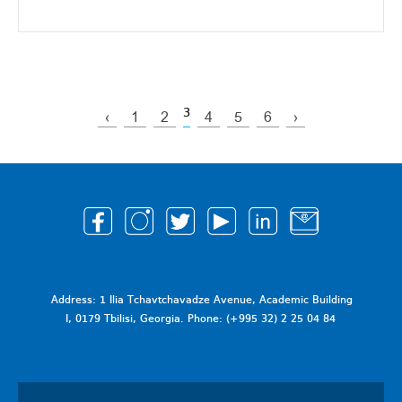
3
‹
1
2
4
5
6
›
Address: 1 Ilia Tchavtchavadze Avenue, Academic Building
I, 0179 Tbilisi, Georgia. Phone: (+995 32) 2 25 04 84