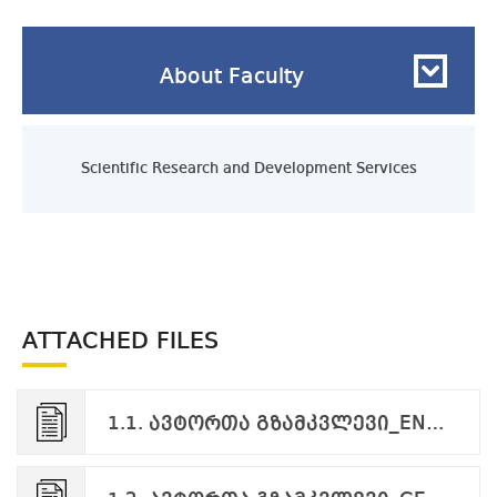
About Faculty
rvices
Scientific Research and Development Services
Scien
ATTACHED FILES
1.1. ავტორთა გზამკვლევი_ENG.pdf