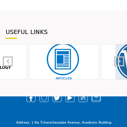
USEFUL LINKS
Address: 1 Ilia Tchavtchavadze Avenue, Academic Building