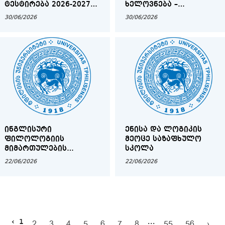
ᲢᲔᲡᲢᲘᲠᲔᲑᲐ 2026-2027
ᲮᲔᲚᲝᲕᲜᲔᲑᲐ –
ᲡᲐᲡᲬᲐᲕᲚᲝ ᲬᲚᲘᲡ
ᲢᲠᲐᲓᲘᲪᲘᲐ,
30/06/2026
30/06/2026
ᲒᲐᲖᲐᲤᲮᲣᲚᲘᲡ
ᲨᲔᲡᲐᲫᲚᲔᲑᲚᲝᲑᲔᲑᲘ ᲓᲐ
ᲡᲔᲛᲔᲡᲢᲠᲘᲡᲐᲗᲕᲘᲡ
ᲒᲐᲛᲝᲬᲕᲔᲕᲔᲑᲘ“
ᲓᲐᲒᲔᲒᲛᲘᲚ ᲗᲡᲣ-Ს
ᲒᲐᲪᲕᲚᲘᲗ ᲓᲐ
ᲛᲝᲑᲘᲚᲝᲑᲘᲡ
ᲞᲠᲝᲒᲠᲐᲛᲔᲑᲨᲘ
ᲛᲝᲜᲐᲬᲘᲚᲔᲝᲑᲘᲡ
ᲛᲡᲣᲠᲕᲔᲚᲘ
ᲡᲢᲣᲓᲔᲜᲢᲔᲑᲘᲡᲐᲗᲕᲘᲡ
ᲘᲜᲒᲚᲘᲡᲣᲠᲘ
ᲔᲜᲘᲡᲐ ᲓᲐ ᲚᲝᲒᲘᲙᲘᲡ
ᲤᲘᲚᲝᲚᲝᲒᲘᲘᲡ
ᲛᲔᲝᲪᲔ ᲡᲐᲖᲐᲤᲮᲣᲚᲝ
ᲛᲘᲛᲐᲠᲗᲣᲚᲔᲑᲘᲡ
ᲡᲙᲝᲚᲐ
ᲡᲢᲣᲓᲔᲜᲢᲗᲐ
22/06/2026
22/06/2026
ᲧᲝᲕᲔᲚᲬᲚᲘᲣᲠᲘ
ᲡᲐᲛᲔᲪᲜᲘᲔᲠᲝ
ᲙᲝᲜᲤᲔᲠᲔᲜᲪᲘᲐ
‹
1
...
2
3
4
5
6
7
8
55
56
›