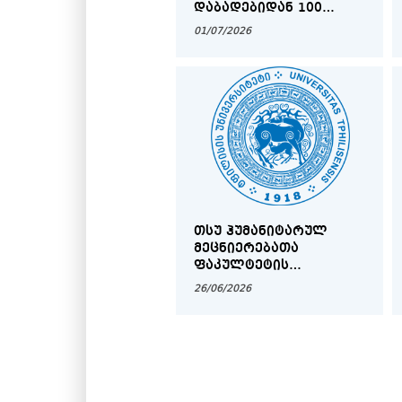
ᲓᲐᲑᲐᲓᲔᲑᲘᲓᲐᲜ 100
ᲬᲚᲘᲡᲗᲐᲕᲘᲡᲐᲓᲛᲘ
01/07/2026
ᲛᲘᲫᲦᲕᲜᲘᲚᲘ
ᲡᲢᲣᲓᲔᲜᲢᲣᲠᲘ
ᲡᲐᲛᲔᲪᲜᲘᲔᲠᲝ
ᲙᲝᲜᲤᲔᲠᲔᲜᲪᲘᲐ
ᲗᲡᲣ ᲰᲣᲛᲐᲜᲘᲢᲐᲠᲣᲚ
ᲛᲔᲪᲜᲘᲔᲠᲔᲑᲐᲗᲐ
ᲤᲐᲙᲣᲚᲢᲔᲢᲘᲡ
ᲙᲚᲐᲡᲘᲙᲣᲠᲘ
26/06/2026
ᲤᲘᲚᲝᲚᲝᲒᲘᲘᲡ,
ᲑᲘᲖᲐᲜᲢᲘᲜᲘᲡᲢᲘᲙᲘᲡᲐ ᲓᲐ
ᲜᲔᲝᲒᲠᲔᲪᲘᲡᲢᲘᲙᲘᲡ
ᲡᲐᲡᲬᲐᲕᲚᲝ–ᲡᲐᲛᲔᲪᲜᲘᲔᲠᲝ
ᲘᲜᲡᲢᲘᲢᲣᲢᲘᲡ ᲐᲜᲒᲐᲠᲘᲨᲘ
ᲓᲐ ᲗᲘᲜᲐᲗᲘᲜ
ᲒᲘᲝᲠᲒᲝᲑᲘᲐᲜᲘᲡᲐᲓᲛᲘ