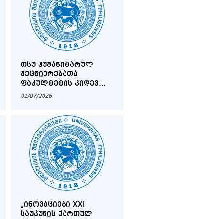
ᲗᲡᲣ ᲰᲣᲛᲐᲜᲘᲢᲐᲠᲣᲚ
ᲛᲔᲪᲜᲘᲔᲠᲔᲑᲐᲗᲐ
ᲤᲐᲙᲣᲚᲢᲔᲢᲘᲡ ᲙᲘᲓᲔᲕ
ᲔᲠᲗᲘ ᲡᲐᲛᲔᲪᲜᲘᲔᲠᲝ
01/07/2026
ᲟᲣᲠᲜᲐᲚᲘ ERIH PLUS-ᲘᲡ
ᲑᲐᲖᲐᲨᲘ!
„ᲘᲜᲝᲕᲐᲪᲘᲔᲑᲘ XXI
ᲡᲐᲣᲙᲣᲜᲘᲡ ᲥᲐᲠᲗᲣᲚ