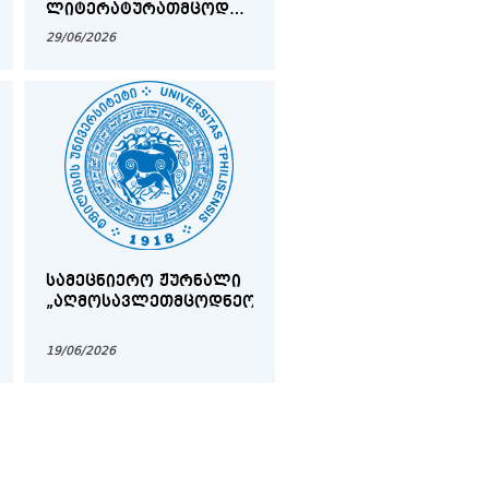
ᲚᲘᲢᲔᲠᲐᲢᲣᲠᲐᲗᲛᲪᲝᲓᲜᲔᲝᲑᲐᲨᲘ“
(IX)
29/06/2026
ᲡᲐᲛᲔᲪᲜᲘᲔᲠᲝ ᲟᲣᲠᲜᲐᲚᲘ
„ᲐᲦᲛᲝᲡᲐᲕᲚᲔᲗᲛᲪᲝᲓᲜᲔᲝᲑᲐ“
19/06/2026