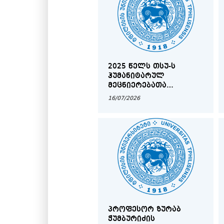
2025 ᲬᲔᲚᲡ ᲗᲡᲣ-Ს
ᲰᲣᲛᲐᲜᲘᲢᲐᲠᲣᲚ
ᲛᲔᲪᲜᲘᲔᲠᲔᲑᲐᲗᲐ
ᲤᲐᲙᲣᲚᲢᲔᲢᲖᲔ
16/07/2026
ᲩᲐᲠᲘᲪᲮᲣᲚ ᲡᲢᲣᲓᲔᲜᲢᲗᲐ
ᲡᲐᲧᲣᲠᲐᲓᲦᲔᲑᲝᲓ!
ᲞᲠᲝᲤᲔᲡᲝᲠ ᲖᲣᲠᲐᲑ
ᲭᲣᲛᲑᲣᲠᲘᲫᲘᲡ