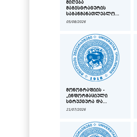
ᲛᲘᲦᲔᲑᲐ
ᲛᲐᲒᲘᲡᲢᲠᲐᲢᲣᲠᲘᲡ
ᲡᲐᲒᲐᲜᲛᲐᲜᲐᲗᲚᲔᲑᲚᲝ
ᲞᲠᲝᲒᲠᲐᲛᲔᲑᲖᲔ 2026-
05/08/2026
2027 Ს/Წ ᲨᲔᲛᲝᲓᲒᲝᲛᲘᲡ
ᲡᲔᲛᲔᲡᲢᲠᲨᲘ
ᲛᲝᲜᲝᲒᲠᲐᲤᲘᲘᲡ -
„ᲘᲜᲤᲝᲠᲛᲐᲪᲘᲣᲚᲘ
ᲡᲢᲠᲣᲥᲢᲣᲠᲐ ᲓᲐ
ᲥᲐᲠᲗᲕᲔᲚᲣᲠ ᲔᲜᲐᲗᲐ
21/07/2026
ᲰᲘᲞᲝᲢᲐᲥᲡᲣᲠᲘ
ᲛᲝᲓᲔᲚᲔᲑᲘ“ -
ᲞᲠᲔᲖᲔᲜᲢᲐᲪᲘᲐ