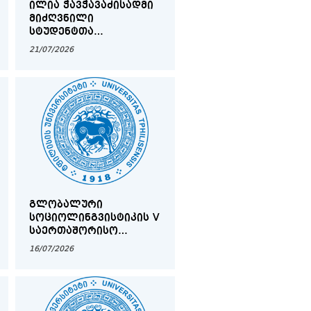
ᲘᲚᲘᲐ ᲭᲐᲕᲭᲐᲕᲐᲫᲘᲡᲐᲓᲛᲘ
ᲛᲘᲫᲦᲕᲜᲘᲚᲘ
ᲡᲢᲣᲓᲔᲜᲢᲗᲐ
ᲡᲐᲛᲔᲪᲜᲘᲔᲠᲝ
21/07/2026
ᲙᲝᲜᲤᲔᲠᲔᲜᲪᲘᲐ "ᲘᲚᲘᲐ
ᲭᲐᲕᲭᲐᲕᲐᲫᲔ - 189"
ᲒᲚᲝᲑᲐᲚᲣᲠᲘ
ᲡᲝᲪᲘᲝᲚᲘᲜᲒᲕᲘᲡᲢᲘᲙᲘᲡ V
ᲡᲐᲔᲠᲗᲐᲨᲝᲠᲘᲡᲝ
ᲙᲝᲜᲤᲔᲠᲔᲜᲪᲘᲐ
16/07/2026