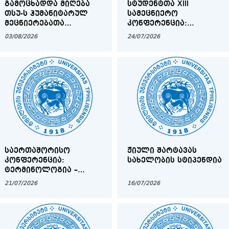
ᲒᲐᲛᲝᲪᲮᲐᲓᲓᲐ ᲛᲘᲦᲔᲑᲐ
ᲡᲢᲣᲓᲔᲜᲢᲗᲐ XIII
ᲗᲡᲣ-Ს ᲰᲣᲛᲐᲜᲘᲢᲐᲠᲣᲚ
ᲡᲐᲛᲔᲪᲜᲘᲔᲠᲝ
ᲛᲔᲪᲜᲘᲔᲠᲔᲑᲐᲗᲐ
ᲙᲝᲜᲤᲔᲠᲔᲜᲪᲘᲐ:
ᲤᲐᲙᲣᲚᲢᲔᲢᲘᲡ
ᲗᲐᲠᲒᲛᲐᲜᲘᲡᲐ ᲓᲐ
03/08/2026
24/07/2026
ᲡᲐᲓᲝᲥᲢᲝᲠᲝ
ᲚᲘᲢᲔᲠᲐᲢᲣᲠᲣᲚ
ᲞᲠᲝᲒᲠᲐᲛᲔᲑᲖᲔ
ᲣᲠᲗᲘᲔᲠᲗᲝᲑᲐᲗᲐ
ᲐᲥᲢᲣᲐᲚᲣᲠᲘ
ᲞᲠᲝᲑᲚᲔᲛᲔᲑᲘ
ᲡᲐᲔᲠᲗᲐᲨᲝᲠᲘᲡᲝ
ᲟᲘᲣᲚᲘ ᲨᲐᲠᲢᲐᲕᲐᲡ
ᲙᲝᲜᲤᲔᲠᲔᲜᲪᲘᲐ:
ᲡᲐᲮᲔᲚᲝᲑᲘᲡ ᲡᲢᲘᲞᲔᲜᲓᲘᲐ
ᲢᲔᲠᲛᲘᲜᲝᲚᲝᲒᲘᲐ –
ᲛᲔᲛᲙᲕᲘᲓᲠᲔᲝᲑᲐ ᲓᲐ
21/07/2026
16/07/2026
ᲗᲐᲜᲐᲛᲔᲓᲠᲝᲕᲔᲝᲑᲐ