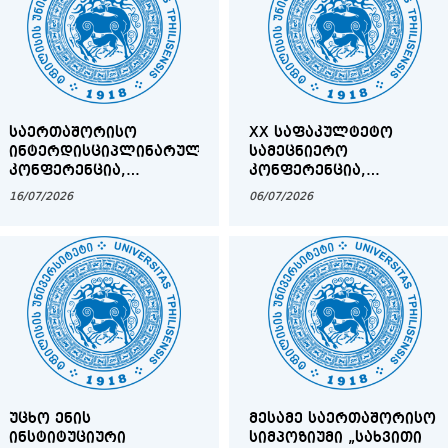
ᲡᲐᲔᲠᲗᲐᲨᲝᲠᲘᲡᲝ
XX ᲡᲐᲤᲐᲙᲣᲚᲢᲔᲢᲝ
ᲘᲜᲢᲔᲠᲓᲘᲡᲪᲘᲞᲚᲘᲜᲐᲠᲣᲚᲘ
ᲡᲐᲛᲔᲪᲜᲘᲔᲠᲝ
ᲙᲝᲜᲤᲔᲠᲔᲜᲪᲘᲐ,
ᲙᲝᲜᲤᲔᲠᲔᲜᲪᲘᲐ,
ᲔᲫᲦᲕᲜᲔᲑᲐ
ᲛᲘᲫᲦᲕᲜᲘᲚᲘ ᲞᲠᲝᲤᲔᲡᲝᲠ
16/07/2026
06/07/2026
ᲤᲘᲚᲝᲡᲝᲤᲘᲘᲡ
ᲖᲣᲠᲐᲑ ᲭᲣᲛᲑᲣᲠᲘᲫᲘᲡ
ᲛᲔᲪᲜᲘᲔᲠᲔᲑᲐᲗᲐ
ᲓᲐᲑᲐᲓᲔᲑᲘᲓᲐᲜ 100
ᲓᲝᲥᲢᲝᲠᲘᲡ,
ᲬᲚᲘᲡᲗᲐᲕᲘᲡᲐᲓᲛᲘ
ᲐᲙᲐᲓᲔᲛᲘᲙᲝᲡᲘᲡ ᲓᲐ
ᲡᲐᲖᲝᲒᲐᲓᲝ ᲛᲝᲦᲕᲐᲬᲘᲡ
ᲨᲐᲚᲕᲐ ᲮᲘᲓᲐᲨᲔᲚᲘᲡ
ᲓᲐᲑᲐᲓᲔᲑᲘᲓᲐᲜ 115
ᲬᲚᲘᲡᲗᲐᲕᲡ
ᲣᲪᲮᲝ ᲔᲜᲘᲡ
ᲛᲔᲡᲐᲛᲔ ᲡᲐᲔᲠᲗᲐᲨᲝᲠᲘᲡᲝ
ᲘᲜᲡᲢᲘᲢᲣᲪᲘᲣᲠᲘ
ᲡᲘᲛᲞᲝᲖᲘᲣᲛᲘ „ᲡᲐᲮᲕᲘᲗᲘ