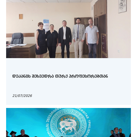
ᲓᲔᲙᲐᲜᲘᲡ ᲨᲔᲮᲕᲔᲓᲠᲐ ᲗᲣᲠᲥ ᲞᲠᲝᲤᲔᲡᲝᲠᲔᲑᲗᲐᲜ
21/07/2026