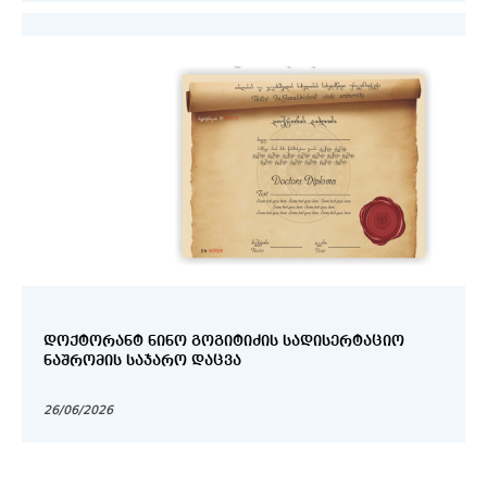
ᲓᲝᲥᲢᲝᲠᲐᲜᲢ ᲜᲘᲜᲝ ᲒᲝᲒᲘᲢᲘᲫᲘᲡ ᲡᲐᲓᲘᲡᲔᲠᲢᲐᲪᲘᲝ
ᲜᲐᲨᲠᲝᲛᲘᲡ ᲡᲐᲯᲐᲠᲝ ᲓᲐᲪᲕᲐ
26/06/2026