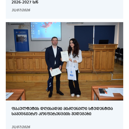
2026-2027 Ს/Წ
31/07/2026
ᲤᲐᲙᲣᲚᲢᲔᲢᲘᲡ ᲓᲦᲘᲡᲐᲓᲛᲘ ᲛᲘᲫᲦᲕᲜᲘᲚᲘ ᲡᲢᲣᲓᲔᲜᲢᲗᲐ
ᲡᲐᲛᲔᲪᲜᲘᲔᲠᲝ ᲙᲝᲜᲤᲔᲠᲔᲜᲪᲘᲘᲡ ᲨᲔᲓᲔᲒᲔᲑᲘ
31/07/2026