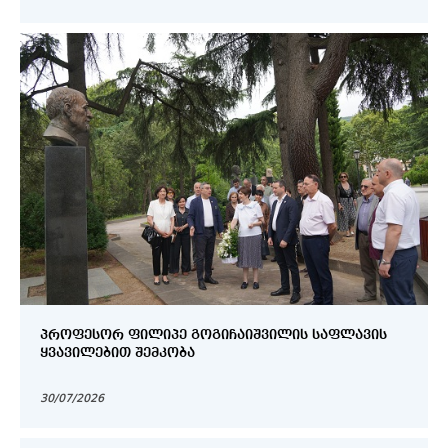
ᲞᲠᲝᲤᲔᲡᲝᲠ ᲤᲘᲚᲘᲞᲔ ᲒᲝᲒᲘᲩᲐᲘᲨᲕᲘᲚᲘᲡ ᲡᲐᲤᲚᲐᲕᲘᲡ
ᲧᲕᲐᲕᲘᲚᲔᲑᲘᲗ ᲨᲔᲛᲙᲝᲑᲐ
30/07/2026