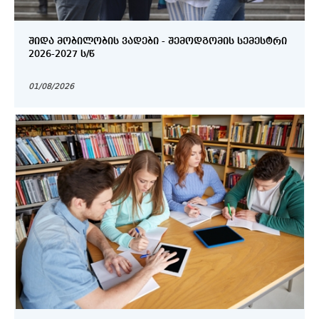
ᲨᲘᲓᲐ ᲛᲝᲑᲘᲚᲝᲑᲘᲡ ᲕᲐᲓᲔᲑᲘ - ᲨᲔᲛᲝᲓᲒᲝᲛᲘᲡ ᲡᲔᲛᲔᲡᲢᲠᲘ
2026-2027 Ს/Წ
01/08/2026