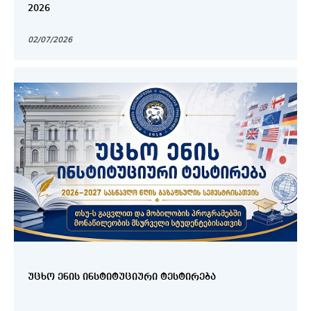
2026
02/07/2026
ᲣᲪᲮᲝ ᲔᲜᲘᲡ ᲘᲜᲡᲢᲘᲢᲣᲪᲘᲣᲠᲘ ᲢᲔᲡᲢᲘᲠᲔᲑᲐ