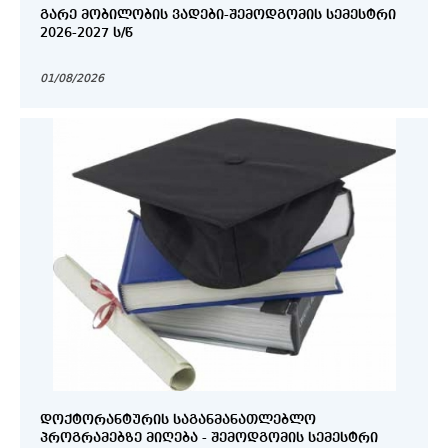
ᲒᲐᲠᲔ ᲛᲝᲑᲘᲚᲝᲑᲘᲡ ᲕᲐᲓᲔᲑᲘ-ᲨᲔᲛᲝᲓᲒᲝᲛᲘᲡ ᲡᲔᲛᲔᲡᲢᲠᲘ
2026-2027 Ს/Წ
01/08/2026
ᲓᲝᲥᲢᲝᲠᲐᲜᲢᲣᲠᲘᲡ ᲡᲐᲒᲐᲜᲛᲐᲜᲐᲗᲚᲔᲑᲚᲝ
ᲞᲠᲝᲒᲠᲐᲛᲔᲑᲖᲔ ᲛᲘᲦᲔᲑᲐ - ᲨᲔᲛᲝᲓᲒᲝᲛᲘᲡ ᲡᲔᲛᲔᲡᲢᲠᲘ