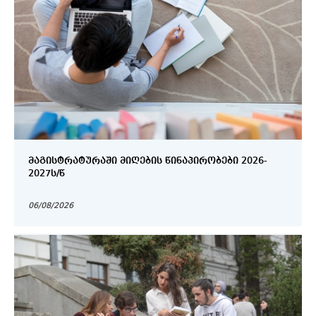
ᲛᲐᲒᲘᲡᲢᲠᲐᲢᲣᲠᲐᲨᲘ ᲛᲘᲦᲔᲑᲘᲡ ᲬᲘᲜᲐᲞᲘᲠᲝᲑᲔᲑᲘ 2026-
2027Ს/Წ
06/08/2026