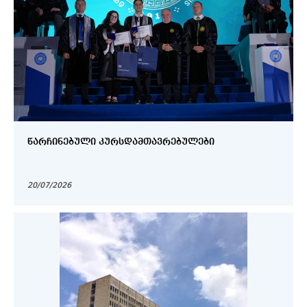
ᲬᲐᲠᲩᲘᲜᲔᲑᲣᲚᲘ ᲙᲣᲠᲡᲓᲐᲛᲗᲐᲕᲠᲔᲑᲣᲚᲔᲑᲘ
20/07/2026