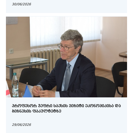
30/06/2026
ᲞᲠᲝᲤᲔᲡᲝᲠ ᲯᲔᲤᲠᲘ ᲡᲐᲥᲡᲘᲡ ᲕᲘᲖᲘᲢᲘ ᲔᲙᲝᲜᲝᲛᲘᲙᲘᲡᲐ ᲓᲐ
ᲑᲘᲖᲜᲔᲡᲘᲡ ᲤᲐᲙᲣᲚᲢᲔᲢᲖᲔ
29/06/2026