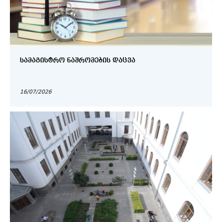
ᲡᲐᲛᲐᲒᲘᲡᲢᲠᲝ ᲜᲐᲨᲠᲝᲛᲔᲑᲘᲡ ᲓᲐᲪᲕᲐ
16/07/2026