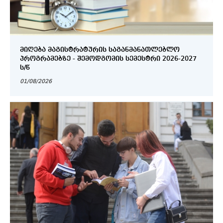
ᲛᲘᲦᲔᲑᲐ ᲛᲐᲒᲘᲡᲢᲠᲐᲢᲣᲠᲘᲡ ᲡᲐᲒᲐᲜᲛᲐᲜᲐᲗᲚᲔᲑᲚᲝ
ᲞᲠᲝᲒᲠᲐᲛᲔᲑᲖᲔ - ᲨᲔᲛᲝᲓᲒᲝᲛᲘᲡ ᲡᲔᲛᲔᲡᲢᲠᲘ 2026-2027
Ს/Წ
01/08/2026