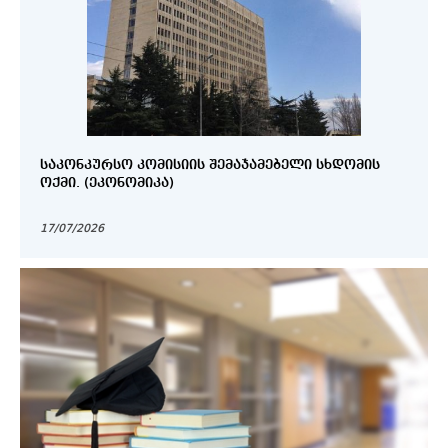
ᲡᲐᲙᲝᲜᲙᲣᲠᲡᲝ ᲙᲝᲛᲘᲡᲘᲘᲡ ᲨᲔᲛᲐᲯᲐᲛᲔᲑᲔᲚᲘ ᲡᲮᲓᲝᲛᲘᲡ
ᲝᲥᲛᲘ. (ᲔᲙᲝᲜᲝᲛᲘᲙᲐ)
17/07/2026