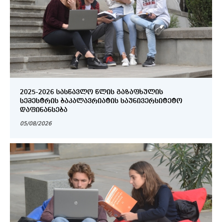
2025-2026 ᲡᲐᲡᲬᲐᲕᲚᲝ ᲬᲚᲘᲡ ᲒᲐᲖᲐᲤᲮᲣᲚᲘᲡ
ᲡᲔᲛᲔᲡᲢᲠᲘᲡ ᲑᲐᲙᲐᲚᲐᲕᲠᲘᲐᲢᲘᲡ ᲡᲐᲣᲜᲘᲕᲔᲠᲡᲘᲢᲔᲢᲝ
ᲓᲐᲤᲘᲜᲐᲜᲡᲔᲑᲐ
05/08/2026