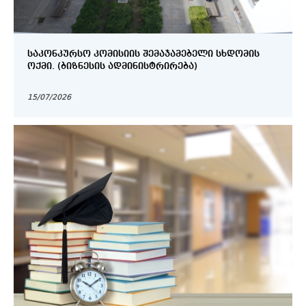
ᲡᲐᲙᲝᲜᲙᲣᲠᲡᲝ ᲙᲝᲛᲘᲡᲘᲘᲡ ᲨᲔᲛᲐᲯᲐᲛᲔᲑᲔᲚᲘ ᲡᲮᲓᲝᲛᲘᲡ
ᲝᲥᲛᲘ. (ᲑᲘᲖᲜᲔᲡᲘᲡ ᲐᲓᲛᲘᲜᲘᲡᲢᲠᲘᲠᲔᲑᲐ)
15/07/2026