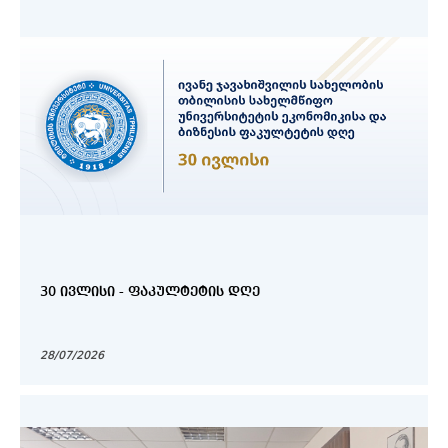
30 ᲘᲕᲚᲘᲡᲘ - ᲤᲐᲙᲣᲚᲢᲔᲢᲘᲡ ᲓᲦᲔ
28/07/2026