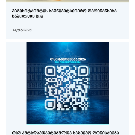
ᲛᲐᲒᲘᲡᲢᲠᲐᲢᲣᲠᲘᲡ ᲡᲐᲣᲜᲘᲕᲔᲠᲡᲘᲢᲔᲢᲝ ᲓᲐᲤᲘᲜᲐᲜᲡᲔᲑᲐ
ᲡᲐᲑᲝᲚᲝᲝ ᲡᲘᲐ
14/07/2026
ᲗᲡᲣ ᲙᲣᲠᲡᲓᲐᲛᲗᲐᲕᲠᲔᲑᲣᲚᲗᲐ ᲡᲐᲖᲔᲘᲛᲝ ᲦᲝᲜᲘᲡᲫᲘᲔᲑᲐ