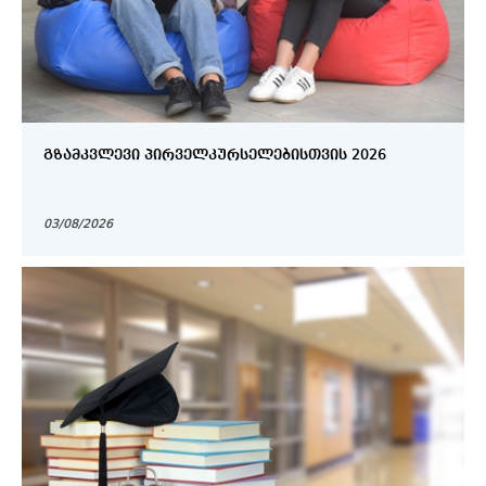
ᲒᲖᲐᲛᲙᲕᲚᲔᲕᲘ ᲞᲘᲠᲕᲔᲚᲙᲣᲠᲡᲔᲚᲔᲑᲘᲡᲗᲕᲘᲡ 2026
03/08/2026