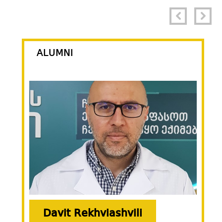
ALUMNI
Davit Rekhviashvili