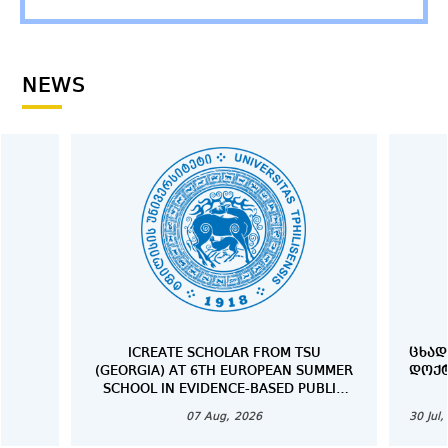
infomation>>
NEWS
ICREATE SCHOLAR FROM TSU
ᲪᲮᲐᲓ
(GEORGIA) AT 6TH EUROPEAN SUMMER
ᲓᲝᲥ
SCHOOL IN EVIDENCE-BASED PUBLIC
HEALTH IN MUNICH, GERMANY
07 Aug, 2026
30 Jul