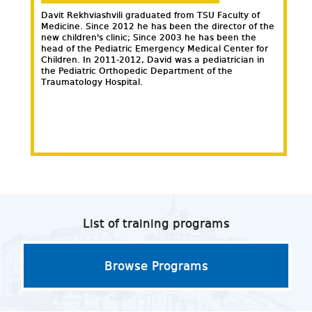
Davit Rekhviashvili graduated from TSU Faculty of
"I am 
Medicine. Since 2012 he has been the director of the
Javakh
new children's clinic; Since 2003 he has been the
Medici
head of the Pediatric Emergency Medical Center for
Cardia
Children. In 2011-2012, David was a pediatrician in
and al
the Pediatric Orthopedic Department of the
the A
Traumatology Hospital.
(USMLE
using 
List of training programs
Browse Programs