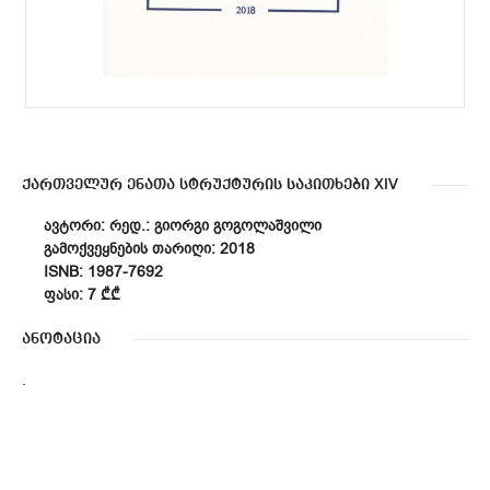
ქართველურ ენათა სტრუქტურის საკითხები XIV
ᲐᲕᲢᲝᲠᲘ: ᲠᲔᲓ.: ᲒᲘᲝᲠᲒᲘ ᲒᲝᲒᲝᲚᲐᲨᲕᲘᲚᲘ
ᲒᲐᲛᲝᲥᲕᲔᲧᲜᲔᲑᲘᲡ ᲗᲐᲠᲘᲦᲘ: 2018
ISNB: 1987-7692
ᲤᲐᲡᲘ: 7 ₾₾
ანოტაცია
.