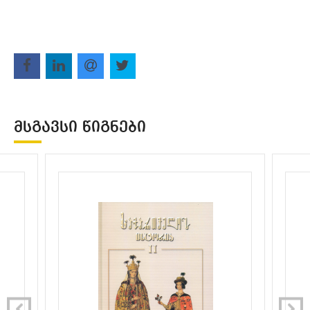
ᲛᲡᲒᲐᲕᲡᲘ ᲬᲘᲒᲜᲔᲑᲘ