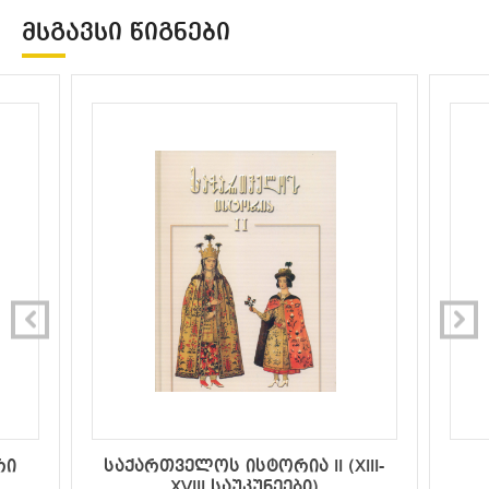
ᲛᲡᲒᲐᲕᲡᲘ ᲬᲘᲒᲜᲔᲑᲘ
რი
საქართველოს ისტორია II (XIII-
XVIII საუკუნეები)