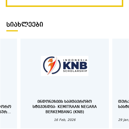
ᲡᲘᲐᲮᲚᲔᲔᲑᲘ
ᲘᲜᲓᲝᲜᲔᲖᲘᲘᲡ ᲡᲐᲛᲗᲐᲕᲠᲝᲑᲝ
ᲗᲣᲠᲥ
ᲥᲢᲝᲠᲝ
ᲡᲢᲘᲞᲔᲜᲓᲘᲐ- KEMITRAAN NEGARA
ᲡᲐᲡᲢ
ᲛᲘᲣᲠᲘ
BERKEMBANG (KNB)
16 Feb, 2026
29 Jan