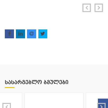
ᲡᲐᲡᲐᲠᲒᲔᲑᲚᲝ ᲑᲛᲣᲚᲔᲑᲘ