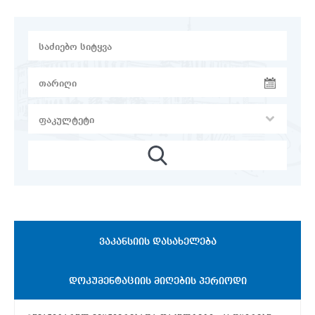
ᲕᲐᲙᲐᲜᲡᲘᲘᲡ ᲓᲐᲡᲐᲮᲔᲚᲔᲑᲐ
ᲓᲝᲙᲣᲛᲔᲜᲢᲐᲪᲘᲘᲡ ᲛᲘᲦᲔᲑᲘᲡ ᲞᲔᲠᲘᲝᲓᲘ