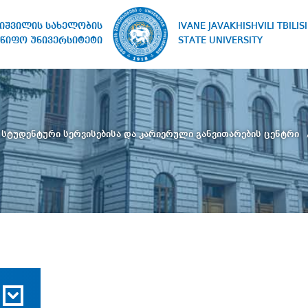
IVANE JAVAKHISHVILI TBILISI
ხიშვილის სახელობის
STATE UNIVERSITY
წიფო უნივერსიტეტი
სტუდენტური სერვისებისა და კარიერული განვითარების ცენტრი