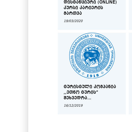
ᲓᲘᲡᲢᲐᲜᲪᲘᲣᲠᲘ (ONLINE)
ᲙᲣᲠᲡᲘ ᲙᲐᲠᲘᲔᲠᲘᲡ
ᲛᲐᲠᲗᲕᲐ
19/03/2020
ᲢᲣᲠᲘᲡᲢᲣᲚᲘ ᲙᲝᲛᲞᲐᲜᲘᲐ
,,ᲔᲗᲜᲝ ᲢᲣᲠᲘᲡ“
ᲨᲔᲮᲕᲔᲓᲠᲐ
ᲡᲢᲣᲓᲔᲜᲢᲔᲑᲗᲐᲜ /
16/12/2019
ᲞᲠᲔᲖᲔᲜᲢᲐᲪᲘᲐ
ᲓᲐᲡᲐᲥᲛᲔᲑᲘᲡ
ᲞᲔᲠᲡᲞᲔᲥᲢᲘᲕᲔᲑᲖᲔ.