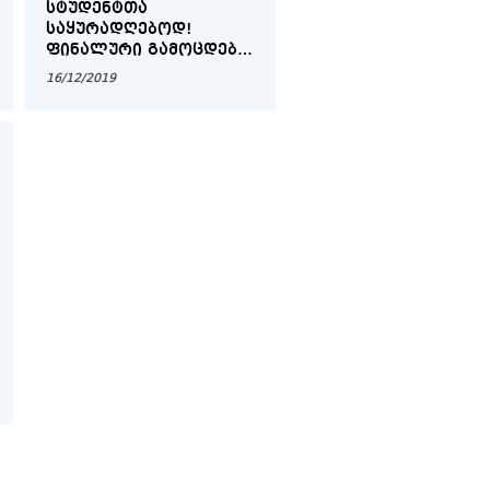
ᲡᲢᲣᲓᲔᲜᲢᲗᲐ
ᲡᲐᲧᲣᲠᲐᲓᲦᲔᲑᲝᲓ!
ᲤᲘᲜᲐᲚᲣᲠᲘ ᲒᲐᲛᲝᲪᲓᲔᲑᲘ
ᲘᲬᲧᲔᲑᲐ
16/12/2019