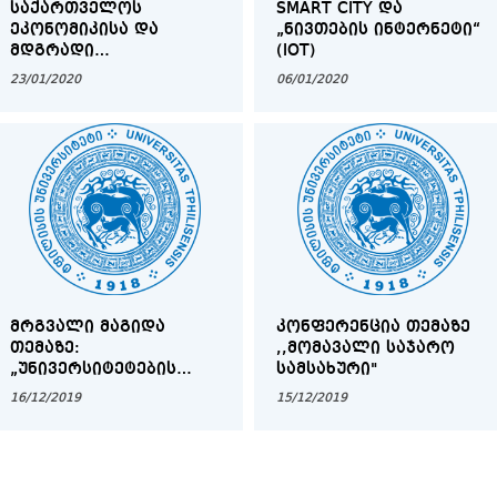
ᲡᲐᲥᲐᲠᲗᲕᲔᲚᲝᲡ
SMART CITY ᲓᲐ
ᲔᲙᲝᲜᲝᲛᲘᲙᲘᲡᲐ ᲓᲐ
„ᲜᲘᲕᲗᲔᲑᲘᲡ ᲘᲜᲢᲔᲠᲜᲔᲢᲘ“
ᲛᲓᲒᲠᲐᲓᲘ
(IOT)
ᲒᲐᲜᲕᲘᲗᲐᲠᲔᲑᲘᲡ
23/01/2020
06/01/2020
ᲡᲐᲛᲘᲜᲘᲡᲢᲠᲝᲡ ᲑᲐᲖᲐᲠᲖᲔ
ᲖᲔᲓᲐᲛᲮᲔᲓᲕᲔᲚᲝᲑᲘᲡ
ᲡᲐᲐᲒᲔᲜᲢᲝ ᲐᲪᲮᲐᲓᲔᲑᲡ
ᲕᲐᲙᲐᲜᲡᲘᲐᲡ ᲑᲐᲖᲐᲠᲖᲔ
ᲖᲔᲓᲐᲛᲮᲔᲓᲕᲔᲚᲝᲑᲘᲡ
ᲘᲜᲡᲞᲔᲥᲢᲝᲠᲔᲑᲘᲡ
ᲞᲝᲖᲘᲪᲘᲐᲖᲔ.
ᲛᲠᲒᲕᲐᲚᲘ ᲛᲐᲒᲘᲓᲐ
ᲙᲝᲜᲤᲔᲠᲔᲜᲪᲘᲐ ᲗᲔᲛᲐᲖᲔ
ᲗᲔᲛᲐᲖᲔ:
,,ᲛᲝᲛᲐᲕᲐᲚᲘ ᲡᲐᲯᲐᲠᲝ
„ᲣᲜᲘᲕᲔᲠᲡᲘᲢᲔᲢᲔᲑᲘᲡ
ᲡᲐᲛᲡᲐᲮᲣᲠᲘ"
ᲡᲐᲡᲬᲐᲕᲚᲝ
16/12/2019
15/12/2019
ᲞᲠᲝᲒᲠᲐᲛᲔᲑᲘ ᲓᲐ
ᲓᲐᲡᲐᲥᲛᲔᲑᲘᲡ
ᲞᲠᲝᲑᲚᲔᲛᲐ“