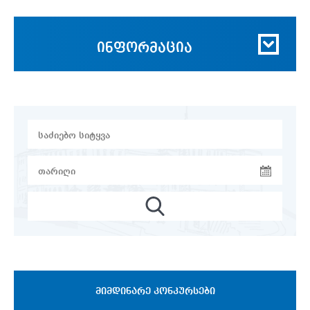
ინფორმაცია
ᲛᲘᲛᲓᲘᲜᲐᲠᲔ ᲙᲝᲜᲙᲣᲠᲡᲔᲑᲘ