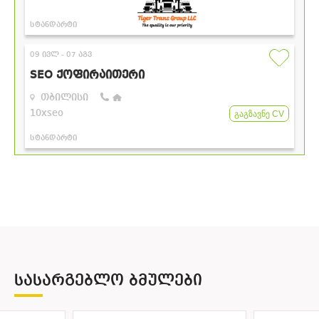
ᲡᲐᲡᲐᲠᲒᲔᲑᲚᲝ ᲑᲛᲣᲚᲔᲑᲘ