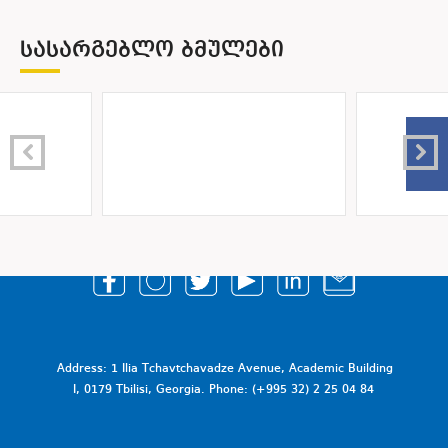
ᲡᲐᲡᲐᲠᲒᲔᲑᲚᲝ ᲑᲛᲣᲚᲔᲑᲘ
Address: 1 Ilia Tchavtchavadze Avenue, Academic Building
I, 0179 Tbilisi, Georgia. Phone: (+995 32) 2 25 04 84