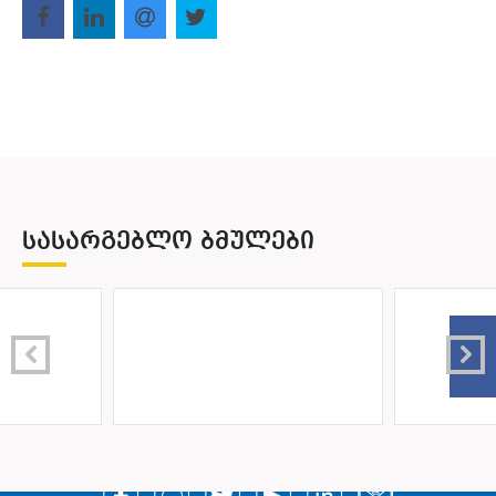
ᲡᲐᲡᲐᲠᲒᲔᲑᲚᲝ ᲑᲛᲣᲚᲔᲑᲘ