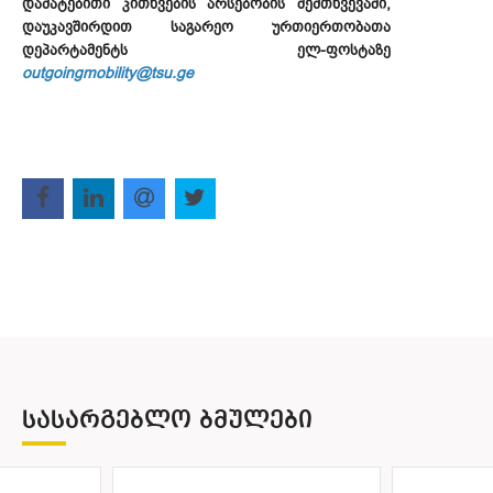
დამატებითი კითხვების არსებობის შემთხვევაში,
დაუკავშირდით საგარეო ურთიერთობათა
დეპარტამენტს ელ-ფოსტაზე
outgoingmobility@tsu.ge
ᲡᲐᲡᲐᲠᲒᲔᲑᲚᲝ ᲑᲛᲣᲚᲔᲑᲘ