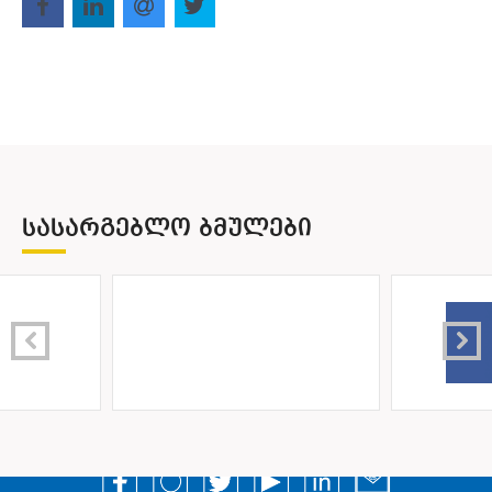
ᲡᲐᲡᲐᲠᲒᲔᲑᲚᲝ ᲑᲛᲣᲚᲔᲑᲘ