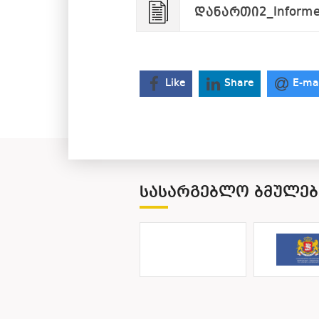
დანართი2_Informed
Like
Share
E-ma
ᲡᲐᲡᲐᲠᲒᲔᲑᲚᲝ ᲑᲛᲣᲚᲔᲑ