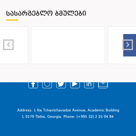
ᲡᲐᲡᲐᲠᲒᲔᲑᲚᲝ ᲑᲛᲣᲚᲔᲑᲘ
Address: 1 Ilia Tchavtchavadze Avenue, Academic Building
I, 0179 Tbilisi, Georgia. Phone: (+995 32) 2 25 04 84