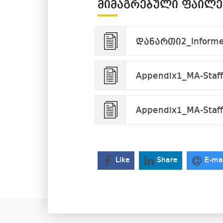
ᲛᲘᲛᲐᲒᲠᲔᲑᲣᲚᲘ ᲤᲐᲘᲚᲔ
დანართი2_Informed
Appendix1_MA-Staff
Appendix1_MA-Staff
Like
Share
E-ma