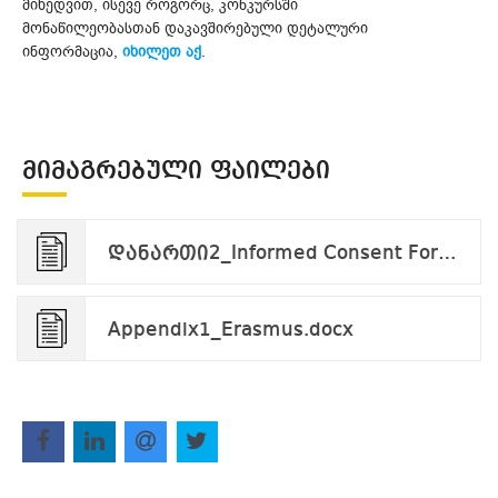
მიხედვით, ისევე როგორც, კონკურსში
მონაწილეობასთან დაკავშირებული დეტალური
ინფორმაცია,
იხილეთ აქ
.
ᲛᲘᲛᲐᲒᲠᲔᲑᲣᲚᲘ ᲤᲐᲘᲚᲔᲑᲘ
დანართი2_Informed Consent Form_applicant_v.09.24.pdf
Appendix1_Erasmus.docx