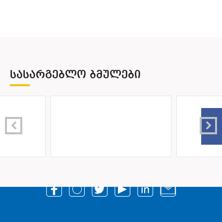
ᲡᲐᲡᲐᲠᲒᲔᲑᲚᲝ ᲑᲛᲣᲚᲔᲑᲘ