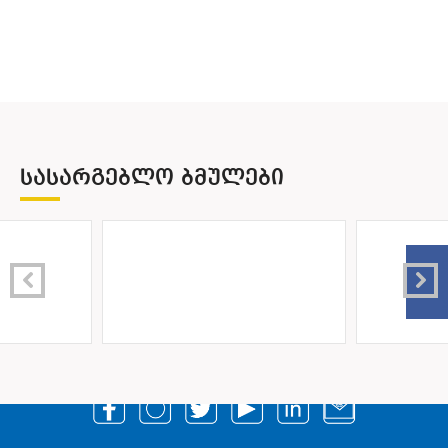
ᲡᲐᲡᲐᲠᲒᲔᲑᲚᲝ ᲑᲛᲣᲚᲔᲑᲘ