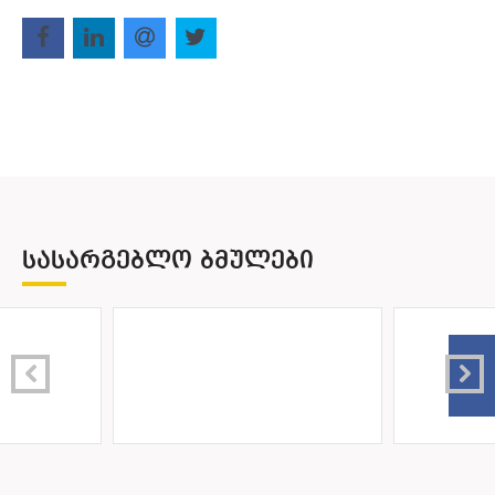
ᲡᲐᲡᲐᲠᲒᲔᲑᲚᲝ ᲑᲛᲣᲚᲔᲑᲘ