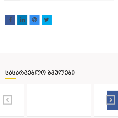
ᲡᲐᲡᲐᲠᲒᲔᲑᲚᲝ ᲑᲛᲣᲚᲔᲑᲘ