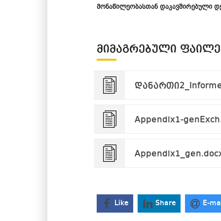
მონაწილეობასთან დაკავშირებული დ
ᲛᲘᲛᲐᲒᲠᲔᲑᲣᲚᲘ ᲤᲐᲘᲚᲔ
დანართი2_Informed
Appendix1-genExch
Appendix1_gen.doc
Like
Share
E-ma