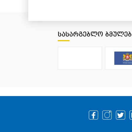
ᲡᲐᲡᲐᲠᲒᲔᲑᲚᲝ ᲑᲛᲣᲚᲔᲑ