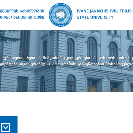
IVANE JAVAKHISHVILI TBILISI
ხიშვილის სახელობის
STATE UNIVERSITY
წიფო უნივერსიტეტი
ო ურთიერთობები
მიმდინარე კონკურსები
კონკურსი თსუ-ს
უდენტებისთვის ერაზმუს+ პროგრამის სტიპენდიების მოსაპოვებლ