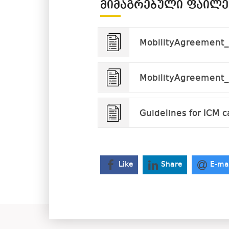
ᲛᲘᲛᲐᲒᲠᲔᲑᲣᲚᲘ ᲤᲐᲘᲚᲔ
MobilityAgreement_S
MobilityAgreement_
Guidelines for ICM c
Like
Share
E-ma