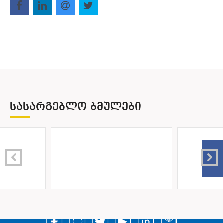
ᲡᲐᲡᲐᲠᲒᲔᲑᲚᲝ ᲑᲛᲣᲚᲔᲑᲘ