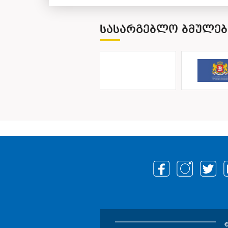
ᲡᲐᲡᲐᲠᲒᲔᲑᲚᲝ ᲑᲛᲣᲚᲔᲑ
©