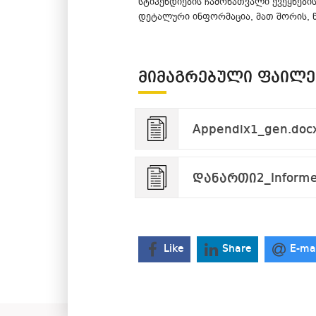
სტიპენდიების ჩამონათვალი ქვეყნები
დეტალური ინფორმაცია, მათ შორის, 
ᲛᲘᲛᲐᲒᲠᲔᲑᲣᲚᲘ ᲤᲐᲘᲚᲔ
Appendix1_gen.doc
დანართი2_Informed
Like
Share
E-ma