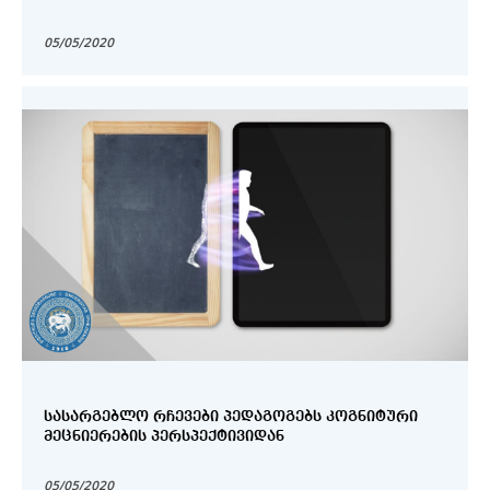
05/05/2020
ᲡᲐᲡᲐᲠᲒᲔᲑᲚᲝ ᲠᲩᲔᲕᲔᲑᲘ ᲞᲔᲓᲐᲒᲝᲒᲔᲑᲡ ᲙᲝᲒᲜᲘᲢᲣᲠᲘ
ᲛᲔᲪᲜᲘᲔᲠᲔᲑᲘᲡ ᲞᲔᲠᲡᲞᲔᲥᲢᲘᲕᲘᲓᲐᲜ
05/05/2020