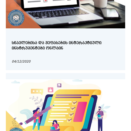
ᲡᲬᲐᲕᲚᲔᲑᲘᲡᲐ ᲓᲐ ᲨᲔᲤᲐᲡᲔᲑᲘᲡ ᲘᲜᲢᲔᲠᲐᲥᲢᲘᲣᲚᲘ
ᲘᲜᲡᲢᲠᲣᲛᲔᲜᲢᲔᲑᲘ ᲝᲜᲚᲐᲘᲜ
04/12/2020