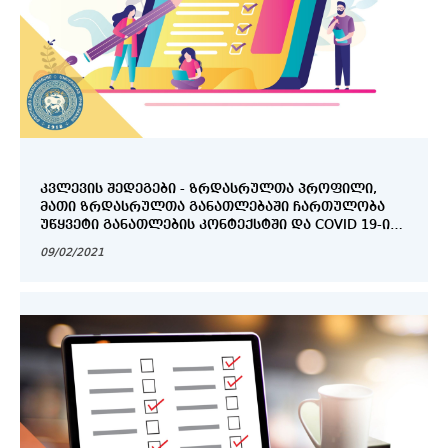
ᲙᲕᲚᲔᲕᲘᲡ ᲨᲔᲓᲔᲒᲔᲑᲘ - ᲖᲠᲓᲐᲡᲠᲣᲚᲗᲐ ᲞᲠᲝᲤᲘᲚᲘ,
ᲛᲐᲗᲘ ᲖᲠᲓᲐᲡᲠᲣᲚᲗᲐ ᲒᲐᲜᲐᲗᲚᲔᲑᲐᲨᲘ ᲩᲐᲠᲗᲣᲚᲝᲑᲐ
ᲣᲬᲧᲕᲔᲢᲘ ᲒᲐᲜᲐᲗᲚᲔᲑᲘᲡ ᲙᲝᲜᲢᲔᲥᲡᲢᲨᲘ ᲓᲐ COVID 19-ᲘᲡ
ᲒᲐᲕᲚᲔᲜᲔᲑᲘ
09/02/2021