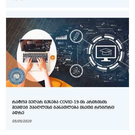
ᲠᲐᲢᲝᲛ ᲕᲔᲦᲐᲠ ᲘᲥᲜᲔᲑᲐ COVID-19-ᲘᲡ ᲙᲠᲘᲖᲘᲡᲘᲡ
ᲨᲔᲛᲓᲔᲒ ᲣᲛᲐᲦᲚᲔᲡᲘ ᲒᲐᲜᲐᲗᲚᲔᲑᲐ ᲘᲡᲔᲗᲘ ᲠᲝᲒᲝᲠᲪ
ᲐᲓᲠᲔ
05/05/2020