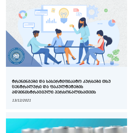
ᲢᲠᲔᲜᲘᲜᲒᲔᲑᲘ ᲓᲐ ᲡᲐᲡᲔᲠᲢᲘᲤᲘᲙᲐᲢᲝ ᲙᲣᲠᲡᲔᲑᲘ ᲗᲡᲣ
ᲪᲔᲜᲢᲠᲐᲚᲣᲠᲘ ᲓᲐ ᲤᲐᲙᲣᲚᲢᲔᲢᲔᲑᲘᲡ
ᲐᲓᲛᲘᲜᲘᲡᲢᲠᲐᲪᲘᲣᲚᲘ ᲞᲔᲠᲡᲝᲜᲐᲚᲘᲡᲐᲗᲕᲘᲡ
13/12/2021