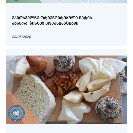
ᲛᲙᲘᲗᲮᲕᲔᲚᲖᲔ ᲝᲠᲘᲔᲜᲢᲘᲠᲔᲑᲣᲚᲘ ᲬᲔᲠᲘᲡ
ᲛᲐᲜᲔᲠᲐ ᲑᲘᲖᲜᲔᲡ ᲙᲝᲛᲣᲜᲘᲙᲐᲪᲘᲐᲨᲘ
20/05/2020