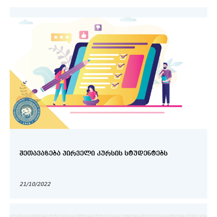
ᲨᲔᲗᲐᲕᲐᲖᲔᲑᲐ ᲞᲘᲠᲕᲔᲚᲘ ᲙᲣᲠᲡᲘᲡ ᲡᲢᲣᲓᲔᲜᲢᲔᲑᲡ
21/10/2022