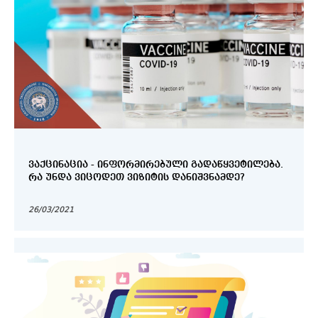
ᲕᲐᲥᲪᲘᲜᲐᲪᲘᲐ - ᲘᲜᲤᲝᲠᲛᲘᲠᲔᲑᲣᲚᲘ ᲒᲐᲓᲐᲬᲧᲕᲔᲢᲘᲚᲔᲑᲐ.
ᲠᲐ ᲣᲜᲓᲐ ᲕᲘᲪᲝᲓᲔᲗ ᲕᲘᲖᲘᲢᲘᲡ ᲓᲐᲜᲘᲨᲕᲜᲐᲛᲓᲔ?
26/03/2021