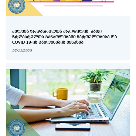
ᲙᲕᲚᲔᲕᲐ ᲖᲠᲓᲐᲡᲠᲣᲚᲗᲐ ᲞᲠᲝᲤᲘᲚᲘᲡ, ᲛᲐᲗᲘ
ᲖᲠᲓᲐᲡᲠᲣᲚᲗᲐ ᲒᲐᲜᲐᲗᲚᲔᲑᲐᲨᲘ ᲩᲐᲠᲗᲣᲚᲝᲑᲘᲡᲐ ᲓᲐ
COVID 19-ᲘᲡ ᲒᲐᲕᲚᲔᲜᲔᲑᲘᲡ ᲨᲔᲡᲐᲮᲔᲑ
07/11/2020