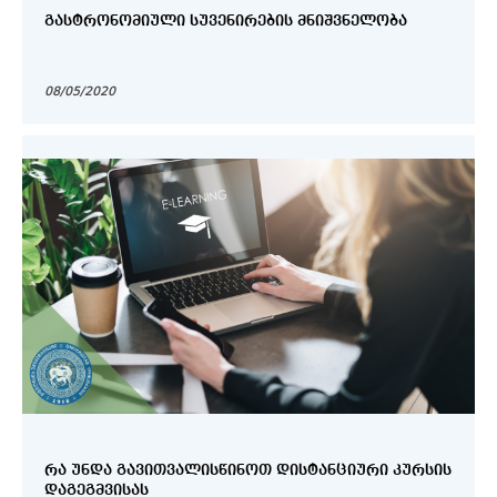
ᲒᲐᲡᲢᲠᲝᲜᲝᲛᲘᲣᲚᲘ ᲡᲣᲕᲔᲜᲘᲠᲔᲑᲘᲡ ᲛᲜᲘᲨᲕᲜᲔᲚᲝᲑᲐ
08/05/2020
ᲠᲐ ᲣᲜᲓᲐ ᲒᲐᲕᲘᲗᲕᲐᲚᲘᲡᲬᲘᲜᲝᲗ ᲓᲘᲡᲢᲐᲜᲪᲘᲣᲠᲘ ᲙᲣᲠᲡᲘᲡ
ᲓᲐᲒᲔᲒᲛᲕᲘᲡᲐᲡ