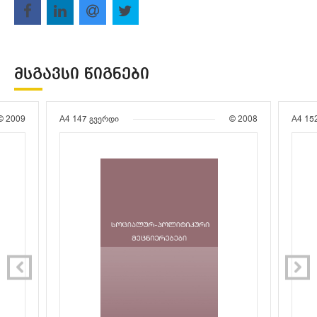
ᲛᲡᲒᲐᲕᲡᲘ ᲬᲘᲒᲜᲔᲑᲘ
© 2009
A4
147 გვერდი
© 2008
A4
15