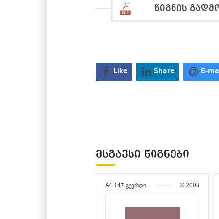
წიგნის გადმ
Like
Share
E-ma
ᲛᲡᲒᲐᲕᲡᲘ ᲬᲘᲒᲜᲔᲑᲘ
A4
147 გვერდი
© 2008