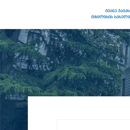
ივანე ჯავა
თბილისის სახელმ
ივანე ჯავახიშვილის
სახელობის თბილისის
სახელმწიფო უნივერსიტეტი